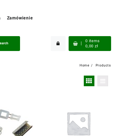
a
Zamówienie
0
items
earch
0,00
zł
Home
Products