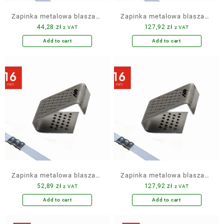
Zapinka metalowa blaszana
Zapinka metalowa blaszana
44,28
zł
127,92
zł
z VAT
z VAT
13 mm 1000 szt.
13 mm 3000 szt.
Add to cart
Add to cart
Zapinka metalowa blaszana
Zapinka metalowa blaszana
52,89
zł
127,92
zł
z VAT
z VAT
16 mm 1000 szt.
16 mm 2500 szt.
Add to cart
Add to cart