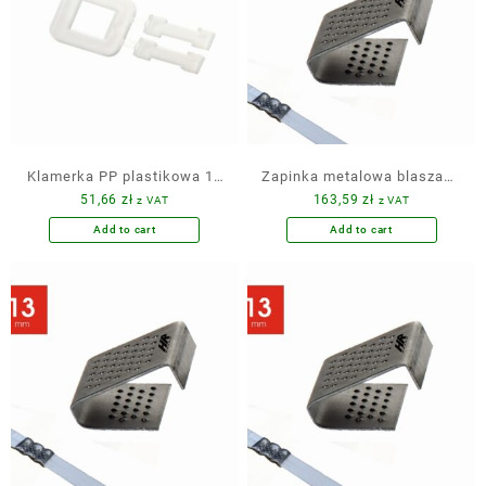
Klamerka PP plastikowa 16
Zapinka metalowa blaszana
51,66
zł
163,59
zł
z VAT
z VAT
mm 1000 szt. karton
10 mm 5000 szt.
Add to cart
Add to cart