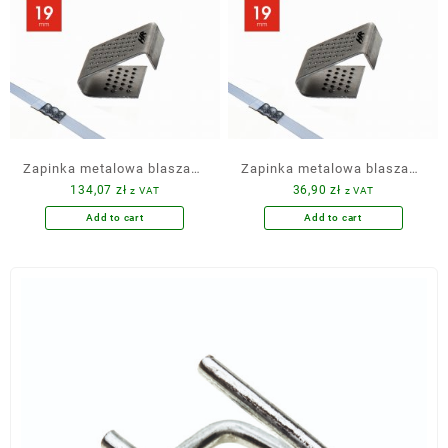
Zapinka metalowa blaszana
Zapinka metalowa blaszana
134,07
zł
36,90
zł
z VAT
z VAT
19 mm 2000 szt.
19 mm 500 szt.
Add to cart
Add to cart