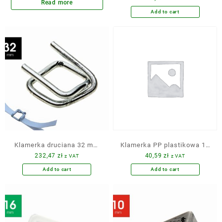
Read more
Add to cart
Klamerka druciana 32 mm
Klamerka PP plastikowa 14
232,47
zł
40,59
zł
z VAT
z VAT
250 szt. ocynkowana CB10
mm 500 szt. worek
Add to cart
Add to cart