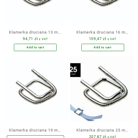
Klamerka druciana 13 mm
Klamerka druciana 16 mm
94,71
zł
109,47
zł
z VAT
z VAT
1000 szt. ocynkowana CB-4
1000 szt. ocynkowana CB5
Add to cart
Add to cart
Klamerka druciana 19 mm
Klamerka druciana 25 mm
207,87
zł
z VAT
1000 szt. ocynkowana CB-6
500 szt. ocynkowana CB8