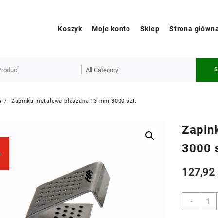
Koszyk
Moje konto
Sklep
Strona główn
S
s
Zapinka metalowa blaszana 13 mm 3000 szt.
Zapin
3000 s
127,9
Zapin
-
meta
blasz