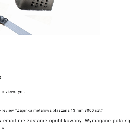
13
mm
3000
szt.
quant
s
 reviews yet.
 to review “Zapinka metalowa blaszana 13 mm 3000 szt.”
 email nie zostanie opublikowany.
Wymagane pola są
e
*