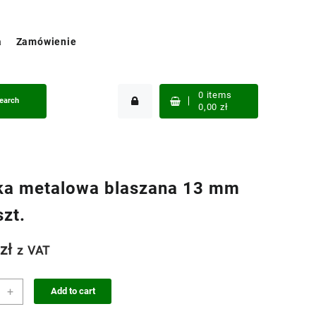
a
Zamówienie
0
items
earch
0,00
zł
ka metalowa blaszana 13 mm
zt.
2
zł
z VAT
ka
+
Add to cart
lowa
ana