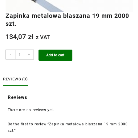
Zapinka metalowa blaszana 19 mm 2000
szt.
134,07
zł
z VAT
Zapinka
-
+
Add to cart
metalowa
blaszana
19
mm
REVIEWS (0)
2000
szt.
Reviews
quantity
There are no reviews yet.
Be the first to review “Zapinka metalowa blaszana 19 mm 2000
szt.”