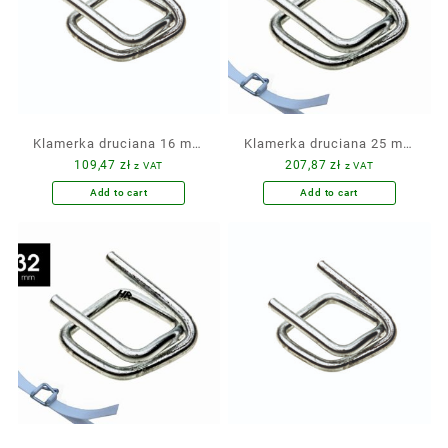
Klamerka druciana 16 mm
Klamerka druciana 25 mm
109,47
zł
207,87
zł
z VAT
z VAT
1000 szt. ocynkowana CB5
500 szt. ocynkowana CB8
Add to cart
Add to cart