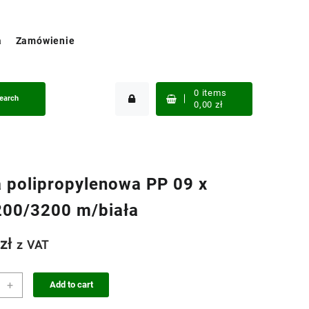
a
Zamówienie
0
items
earch
0,00
zł
 polipropylenowa PP 09 x
200/3200 m/biała
1
zł
z VAT
a
+
Add to cart
ropylenowa