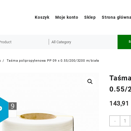
Koszyk
Moje konto
Sklep
Strona główn
S
s
Taśma polipropylenowa PP 09 x 0.55/200/3200 m/biała
Taśma
0.55/
143,9
Taśm
-
polip
PP