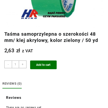
Taśma samoprzylepna o szerokości 48
mm/ klej akrylowy, kolor zielony / 50 yd
2,63
zł
z VAT
Taśma
-
+
Add to cart
samoprzylepna
o
szerokości
48
REVIEWS (0)
mm/
klej
Reviews
akrylowy,
kolor
There are no reviews yet.