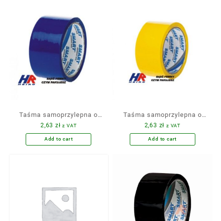
Taśma samoprzylepna o
Taśma samoprzylepna o
2,63
zł
2,63
zł
z VAT
z VAT
szerokości 48 mm/ klej
szerokości 48 mm/ klej
akrylowy, kolor niebieski /
akrylowy, kolor żółty / 50
Add to cart
Add to cart
50 yd
yd