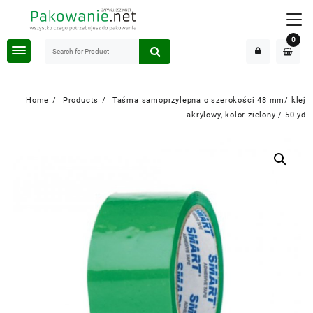
Skip
to
content
0
Home
Products
Taśma samoprzylepna o szerokości 48 mm/ klej
akrylowy, kolor zielony / 50 yd