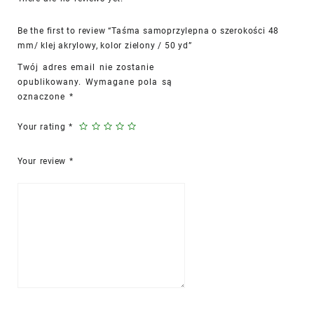
zielony
/
50
Be the first to review “Taśma samoprzylepna o szerokości 48
yd
mm/ klej akrylowy, kolor zielony / 50 yd”
quantity
Twój adres email nie zostanie
opublikowany.
Wymagane pola są
oznaczone
*
Your rating
*
Your review
*