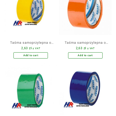
Taśma samoprzylepna o
Taśma samoprzylepna o
2,63
zł
2,63
zł
z VAT
z VAT
szerokości 48 mm/ klej
szerokości 48 mm/ klej
akrylowy, kolor żółty / 50
akrylowy, kolor
Add to cart
Add to cart
yd
pomarańczowy / 50yd