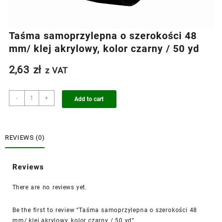
Taśma samoprzylepna o szerokości 48
mm/ klej akrylowy, kolor czarny / 50 yd
2,63
zł
z VAT
Taśma
-
+
Add to cart
samoprzylepna
o
szerokości
48
REVIEWS (0)
mm/
klej
Reviews
akrylowy,
kolor
There are no reviews yet.
czarny
/
50
Be the first to review “Taśma samoprzylepna o szerokości 48
yd
mm/ klej akrylowy, kolor czarny / 50 yd”