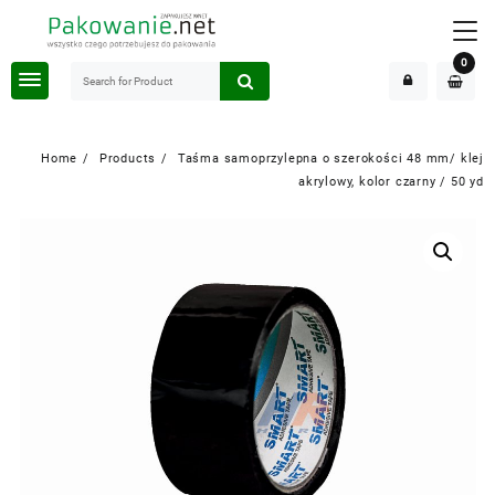
Skip
to
content
0
Home
Products
Taśma samoprzylepna o szerokości 48 mm/ klej
akrylowy, kolor czarny / 50 yd